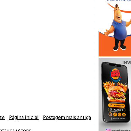
te
Página inicial
Postagem mais antiga
ntários (Atom)