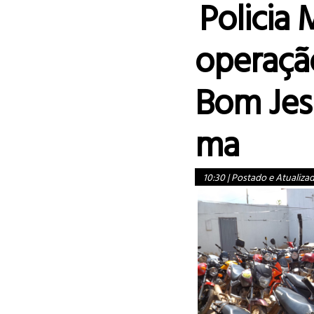
Policia M
operaçã
Bom Jes
ma
10:30
|
Postado e Atualiza