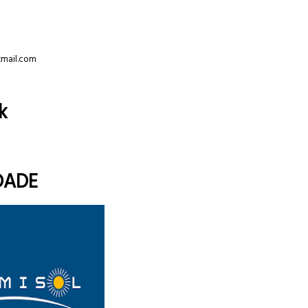
tmail.com
k
DADE