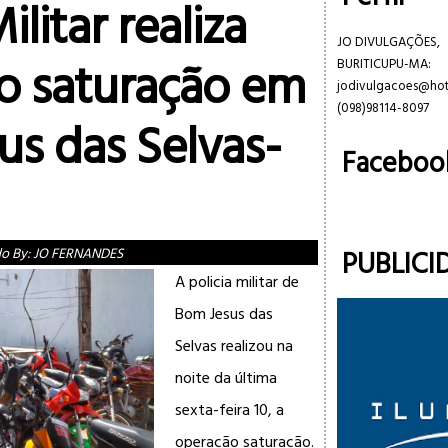
ilitar realiza
JO DIVULGAÇÕES,
o saturação em
BURITICUPU-MA:
jodivulgacoes@ho
(098)98114-8097
us das Selvas-
Faceboo
PUBLICI
do By:
JO FERNANDES
A policia militar de
Bom Jesus das
Selvas realizou na
noite da última
sexta-feira 10, a
operação saturação.