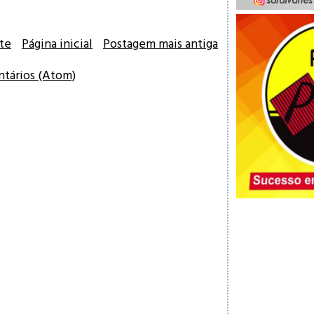
te
Página inicial
Postagem mais antiga
ntários (Atom)