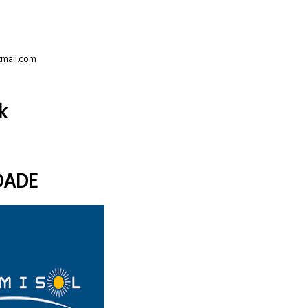
tmail.com
k
DADE