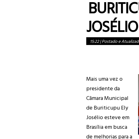
BURITIC
JOSÉLIO
15:22
|
Postado e Atualizad
Mais uma vez o
presidente da
Câmara Municipal
de Buriticupu Ely
Josélio esteve em
Brasília em busca
de melhorias para a