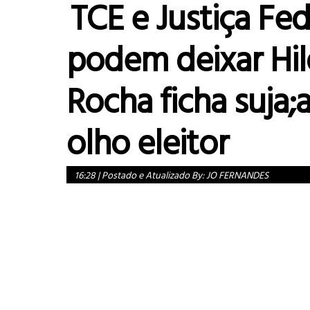
TCE e Justiça Fed
podem deixar Hi
Rocha ficha suja;
olho eleitor
16:28
|
Postado e Atualizado By:
JO FERNANDES