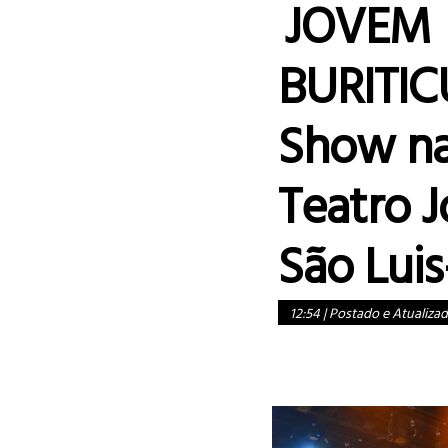
JOVEM
BURITIC
Show na
Teatro 
São Lui
12:54
|
Postado e Atualiza