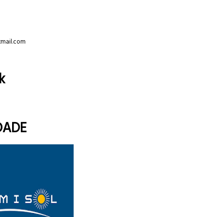
tmail.com
k
DADE