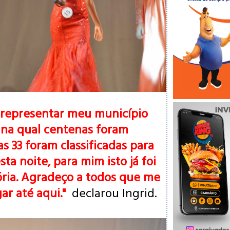
 representar meu município
 na qual centenas foram
as 33 foram classificadas para
ta noite, para mim isto já foi
ria. Agradeço a todos que me
ar até aqui."
declarou Ingrid.