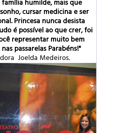
 família humilde, mais que
onho, cursar medicina e ser
nal. Princesa nunca desista
tudo é possível ao que crer, foi
você representar muito bem
 nas passarelas Parabéns!"
adora
Joelda Medeiros.