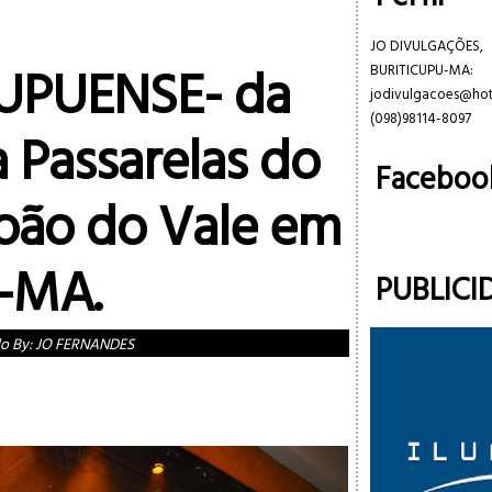
JO DIVULGAÇÕES,
UPUENSE- da
BURITICUPU-MA:
jodivulgacoes@ho
(098)98114-8097
 Passarelas do
Faceboo
João do Vale em
s-MA.
PUBLICI
do By:
JO FERNANDES