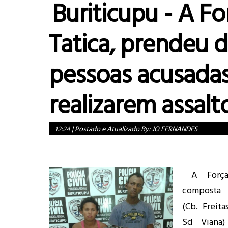
Buriticupu - A Fo
Tatica, prendeu 
pessoas acusada
realizarem assalt
12:24
|
Postado e Atualizado By:
JO FERNANDES
A Força
composta 
(Cb. Freita
Sd Viana)