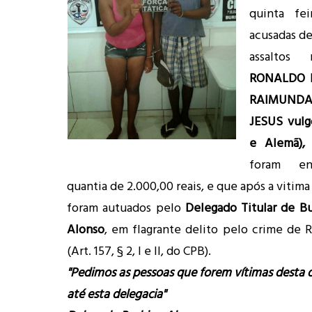
quinta fe
acusadas de
assaltos
RONALDO 
RAIMUND
JESUS vulg
e Alemã),
foram en
quantia de 2.000,00 reais, e que após a viti
foram autuados pelo
Delegado Titular de Bu
Alonso
, em flagrante delito pelo crime de 
(Art. 157, § 2, I e II, do CPB).
"Pedimos as pessoas que forem vítimas desta d
até esta delegacia­"