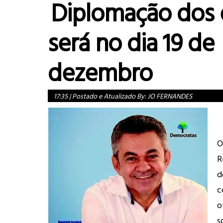
Diplomação dos e
será no dia 19 de
dezembro
17:35
|
Postado e Atualizado By:
JO FERNANDES
O
R
d
c
o
s