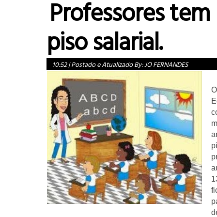
Professores tem
piso salarial.
10:52
|
Postado e Atualizado By:
JO FERNANDES
E
m
a
p
p
1
f
p
d