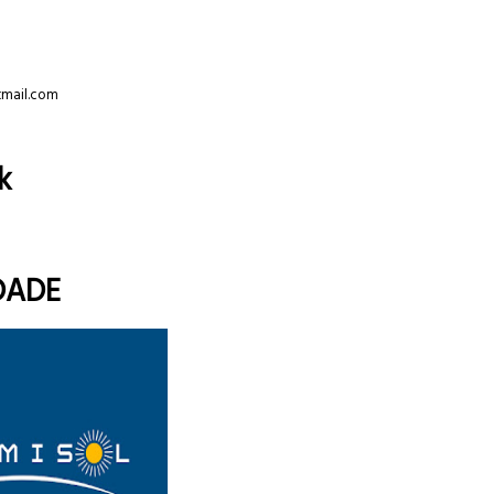
tmail.com
k
DADE