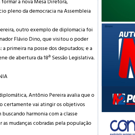
a formar a nova Mesa Diretora,
io pleno da democracia na Assembleia
ereira, outro exemplo de diplomacia foi
ador Flávio Dino, que visitou o poder
: a primeira na posse dos deputados; e a
ene de abertura da 18ª Sessão Legislativa.
NIA
diplomática, Antônio Pereira avalia que o
o certamente vai atingir os objetivos
m buscando harmonia com a classe
er as mudanças cobradas pela população