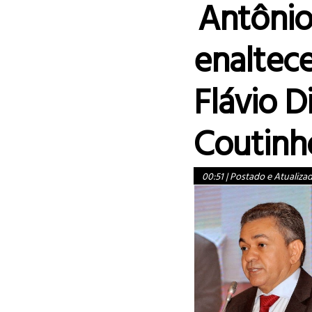
Antônio
enaltec
Flávio 
Coutinh
00:51
|
Postado e Atualiza