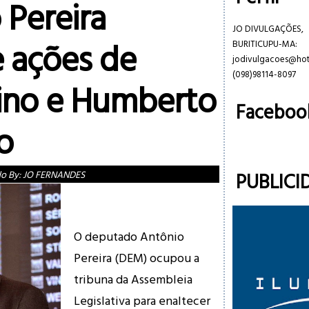
 Pereira
JO DIVULGAÇÕES,
e ações de
BURITICUPU-MA:
jodivulgacoes@ho
(098)98114-8097
Dino e Humberto
Faceboo
o
PUBLICI
do By:
JO FERNANDES
O deputado Antônio
Pereira (DEM) ocupou a
tribuna da Assembleia
Legislativa para enaltecer