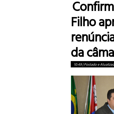
Confir
Filho ap
renúncia
da câma
10:49
|
Postado e Atualiza