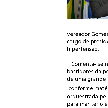
vereador Gomes
cargo de presid
hipertensão.
Comenta- se na
bastidores da p
de uma grande
conforme
maté
orquestrada pe
para manter o ex