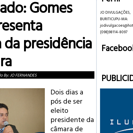
mado: Gomes
JO DIVULGAÇÕES,
resenta
BURITICUPU-MA:
jodivulgacoes@ho
(098)98114-8097
 da presidência
Faceboo
ra
PUBLICI
do By:
JO FERNANDES
Dois dias a
pós de ser
eleito
presidente da
câmara de