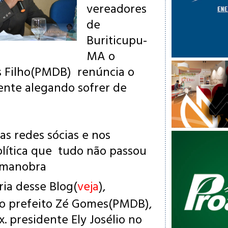
vereadores
de
Buriticupu-
MA o
 Filho(PMDB) renúncia o
ente alegando sofrer de
s redes sócias e nos
olítica que tudo não passou
 manobra
ria
desse Blog(
veja
),
lo prefeito Zé Gomes(PMDB),
. presidente Ely Josélio no