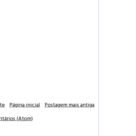
te
Página inicial
Postagem mais antiga
ntários (Atom)