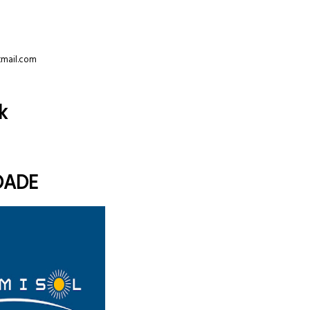
tmail.com
k
DADE