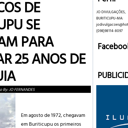
COS DE
JO DIVULGAÇÕES,
UPU SE
BURITICUPU-MA:
jodivulgacoes@ho
(098)98114-8097
AM PARA
Faceboo
AR 25 ANOS DE
IA
PUBLICI
o By:
JO FERNANDES
Em agosto de 1972, chegavam
em Buriticupu os primeiros