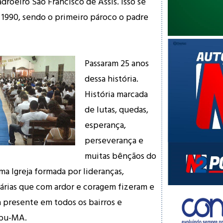
roeiro São Francisco de Assis. Isso se
1990, sendo o primeiro pároco o padre
Passaram 25 anos
dessa história.
História marcada
de lutas, quedas,
esperança,
perseverança e
muitas bênçãos do
a Igreja formada por lideranças,
nárias que com ardor e coragem fizeram e
a presente em todos os bairros e
upu-MA.