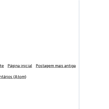
te
Página inicial
Postagem mais antiga
ntários (Atom)