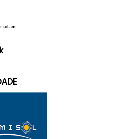
tmail.com
k
DADE