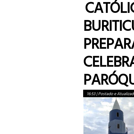
CATÓLI
BURITIC
PREPAR
CELEBR
PARÓQU
16:53
|
Postado e Atualizad