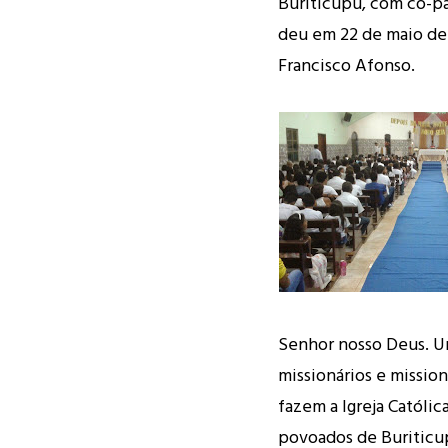
Buriticupu, com co-pad
deu em 22 de maio de 
Francisco Afonso.
Senhor nosso Deus. Um
missionários e missio
fazem a Igreja Católic
povoados de Buritic