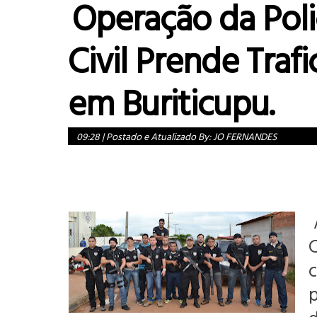
Operação da Poli
Civil Prende Traf
em Buriticupu.
09:28
|
Postado e Atualizado By:
JO FERNANDES
A
C