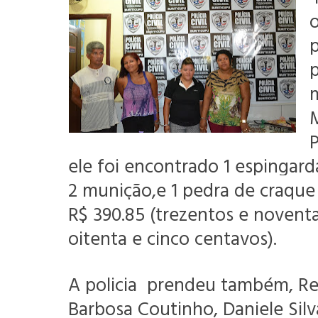
o
p
p
m
P
ele foi encontrado 1 espingarda
2 munição,e 1 pedra de craque 
R$ 390.85 (trezentos e noventa
oitenta e cinco centavos).
A policia prendeu também, R
Barbosa Coutinho, Daniele Sil