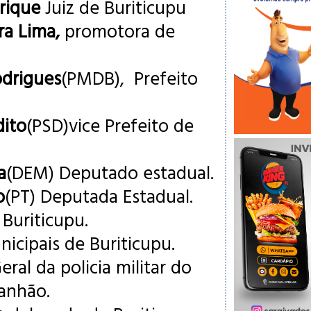
rique
Juiz de Buriticupu
ra Lima,
promotora de
drigues
(PMDB), Prefeito
dito
(PSD)vice Prefeito de
a
(DEM) Deputado estadual.
o
(PT) Deputada Estadual.
Buriticupu.
icipais de Buriticupu.
al da policia militar do
anhão.