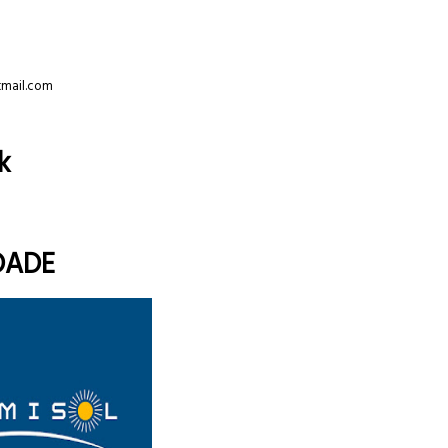
tmail.com
k
DADE