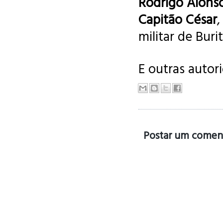
Rodrigo Alons
Capitão César
militar de Buri
E outras autor
Postar um comen