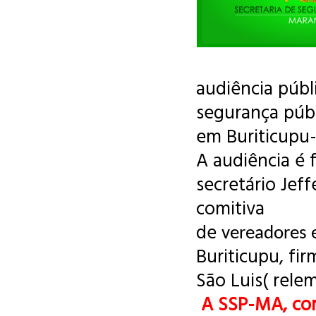
audiência públ
segurança púb
em Buriticupu
A audiência é 
secretário Jef
comitiva
de
vereadores
Buriticupu, fi
São Luis(
rele
A SSP-MA, con