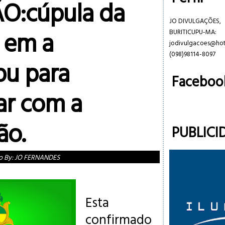
O:cúpula da
JO DIVULGAÇÕES,
 em a
BURITICUPU-MA:
jodivulgacoes@ho
(098)98114-8097
pu para
Faceboo
ar com a
ão.
PUBLICI
o By:
JO FERNANDES
Esta
confirmado