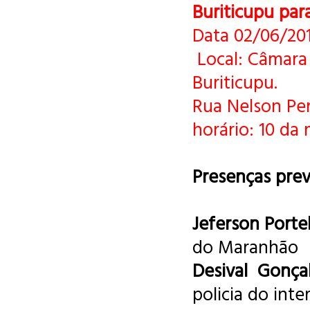
Buriticupu para
Data 02/06/201
Local: Câmara
Buriticupu.
Rua Nelson Per
horário: 10 da
Presenças prev
Jeferson Porte
do Maranhão
Desival Gonça
policia do inter