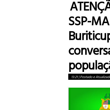
ATENÇÃ
SSP-MA
Buriticu
convers
populaç
13:21
|
Postado e Atualizad