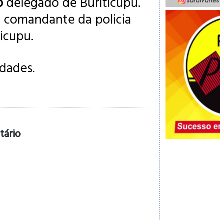
o
delegado de Buriticupu.
, comandante da policia
ticupu.
idades.
tário