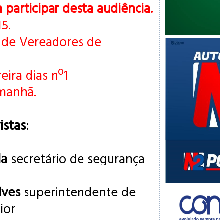
 participar desta audiência.
5.
 de Vereadores de
eira dias nº1
 manhã.
istas:
la
secretário de segurança
lves
superintendente de
ior