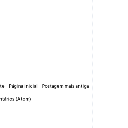
te
Página inicial
Postagem mais antiga
ntários (Atom)