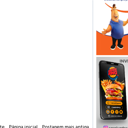
te
Página inicial
Postagem mais antiga