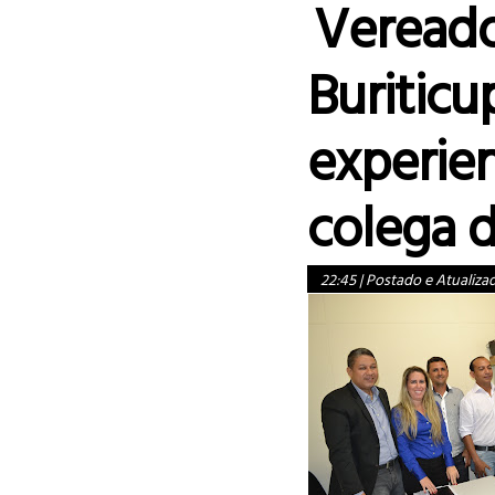
Vereado
Buritic
experie
colega d
22:45
|
Postado e Atualiza