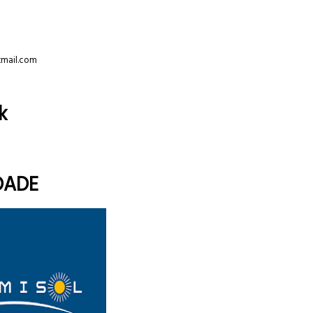
tmail.com
k
DADE