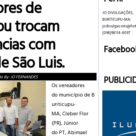
res de
JO DIVULGAÇÕES,
upu trocam
BURITICUPU-MA:
jodivulgacoes@ho
(098)98114-8097
ncias com
Faceboo
e São Luis.
PUBLICI
do By:
JO FERNANDES
Os vereadores
do município de B
uriticupu-
MA, Cleber Flor
(PR), Júnior
do PT, Abimael