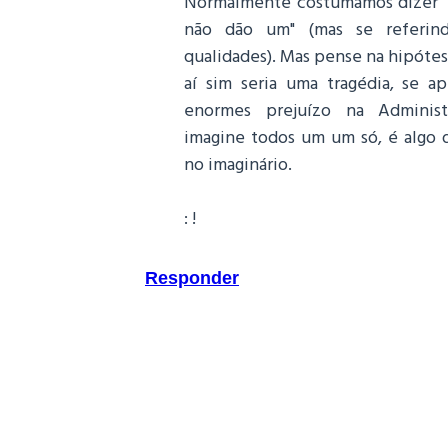
Normalmente costumamos dizer "s
não dão um" (mas se referi
qualidades). Mas pense na hipóte
aí sim seria uma tragédia, se a
enormes prejuízo na Administr
imagine todos um um só, é algo 
no imaginário.
: !
Responder