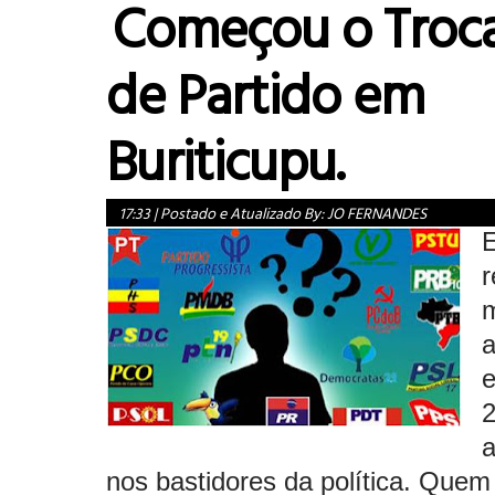
Começou o Troca
de Partido em
Buriticupu.
17:33
|
Postado e Atualizado By:
JO FERNANDES
E
r
a
e
2
a
nos bastidores da política. Quem