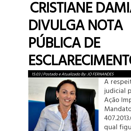
CRISTIANE DAM
DIVULGA NOTA
PÚBLICA DE
ESCLARECIMENT
15:03
|
Postado e Atualizado By:
JO FERNANDES
A respei
judicial 
Ação Im
Mandato 
407.2013.
qual fig