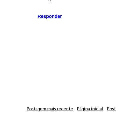
: !
Responder
Postagem mais recente
Página inicial
Post