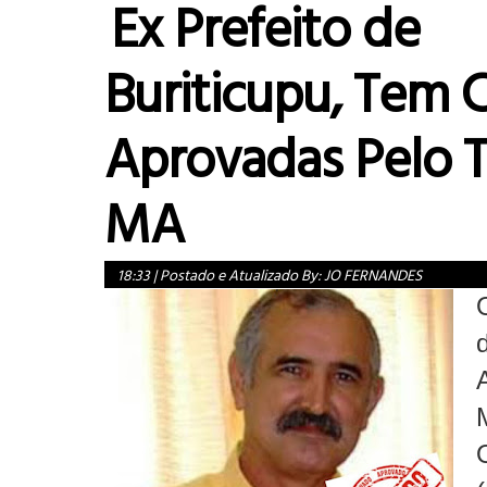
Ex Prefeito de
Buriticupu, Tem 
Aprovadas Pelo 
MA
18:33
|
Postado e Atualizado By:
JO FERNANDES
O