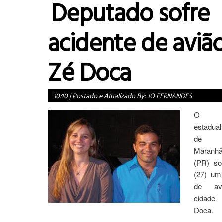
Deputado sofre
acidente de aviã
Zé Doca
10:10
|
Postado e Atualizado By:
JO FERNANDES
O de
estadua
de
Maranhã
(PR) so
(27) um
de av
cidad
Doca.