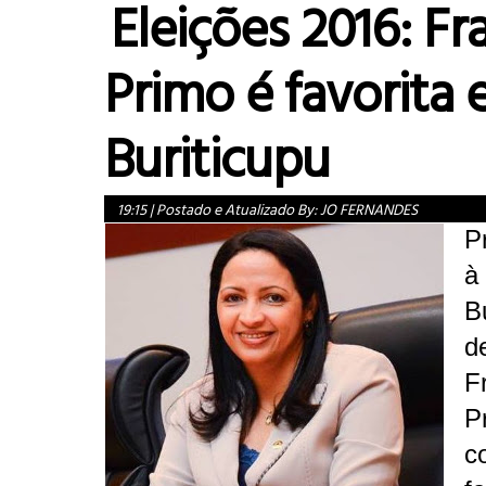
Eleições 2016: Fr
Primo é favorita
Buriticupu
19:15
|
Postado e Atualizado By:
JO FERNANDES
P
à
B
d
F
P
c