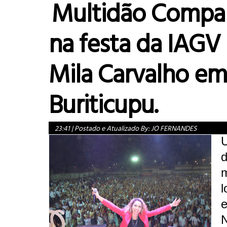
Multidão Compa
na festa da IAG
Mila Carvalho em
Buriticupu.
23:41
|
Postado e Atualizado By:
JO FERNANDES
d
m
l
e