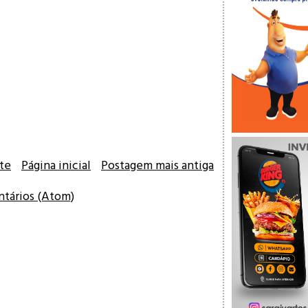
te
Página inicial
Postagem mais antiga
ntários (Atom)