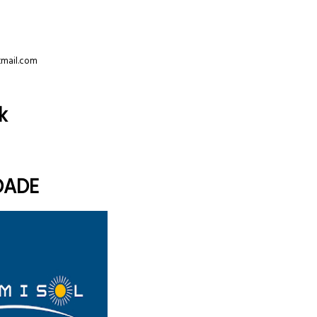
tmail.com
k
DADE