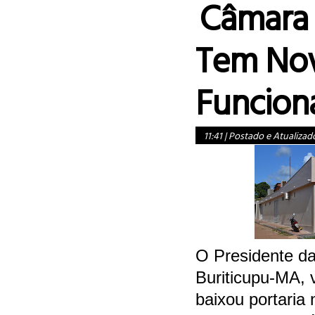
Câmara 
Tem Nov
Funcio
11:41
|
Postado e Atualizad
O Presidente d
Buriticupu-MA, 
baixou portaria