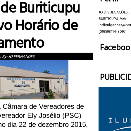
de Buriticupu
JO DIVULGAÇÕES,
o Horário de
BURITICUPU-MA:
jodivulgacoes@ho
(098)98114-8097
namento
Faceboo
o By:
JO FERNANDES
PUBLICI
a Câmara de Vereadores de
vereador Ely Josélio (PSC)
 no dia 22 de dezembro 2015,