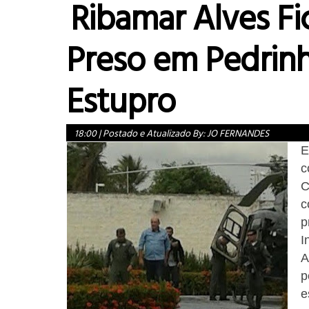
Ribamar Alves Fi
Preso em Pedrinh
Estupro
18:00
|
Postado e Atualizado By:
JO FERNANDES
E
c
C
c
p
I
A
p
e