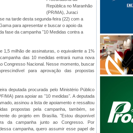
República no Maranhão
(PR/MA), Juraci
se na tarde desta segunda-feira (22) com a
 Gama para apresentar e buscar o apoio da
da fase da campanha "10 Medidas contra a
de 1,5 milhão de assinaturas, o equivalente a 1%
 a campanha das 10 medidas entrará numa nova
ao Congresso Nacional. Nesse momento, buscar
mprescindível para aprovação das propostas
eira deputada procurada pelo Ministério Público
F/MA) para apoiar as "10 medidas". A deputada
mado, assinou a lista de apoiamento e ressaltou
idas propostas pela campanha, também, se
frente do projeto em Brasília. "Estou disponível
eira da campanha junto ao Congresso. Por
 dessa campanha, quero assumir esse papel de