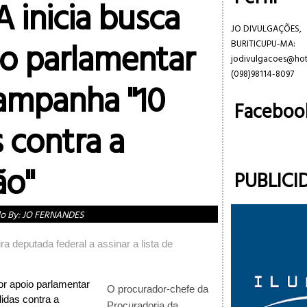
inicia busca
JO DIVULGAÇÕES,
io parlamentar
BURITICUPU-MA:
jodivulgacoes@ho
(098)98114-8097
campanha "10
Faceboo
 contra a
ão"
PUBLICI
do By:
JO FERNANDES
ra deputada federal a assinar a lista de
O procurador-chefe da
Procuradoria da