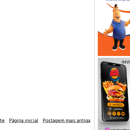
te
Página inicial
Postagem mais antiga