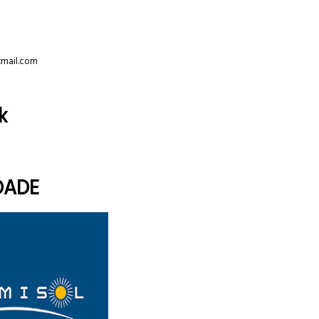
tmail.com
k
DADE