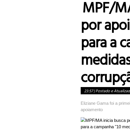
MPF/MA 
por apo
para a 
medidas
corrupç
23:57
|
Postado e Atualiza
Eliziane Gama foi a primei
apoiamento