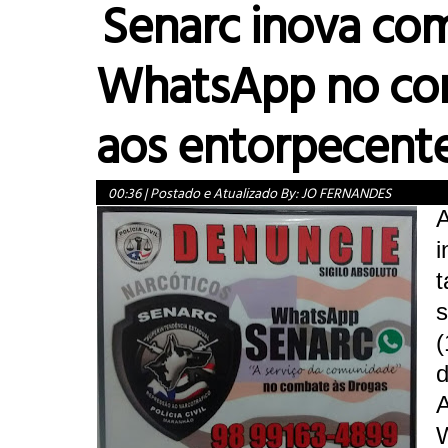
Senarc inova co
WhatsApp no co
aos entorpecent
00:36
|
Postado e Atualizado By:
JO FERNANDES
i
t
s
(
d
A