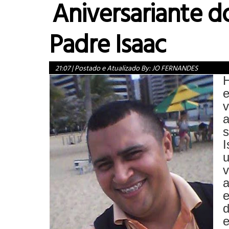
Aniversariante do
Padre Isaac
21:07
|
Postado e Atualizado By:
JO FERNANDES
H
e
a
s
v
e