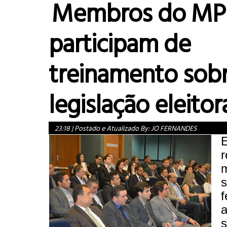
Membros do M
participam de
treinamento sob
legislação eleitor
23:18
|
Postado e Atualizado By:
JO FERNANDES
r
f
a
s