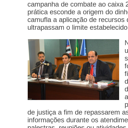
campanha de combate ao caixa 2 e
prática esconde a origem do dinh
camufla a aplicação de recursos
ultrapassam o limite estabelecido
N
u
s
f
f
d
d
p
de justiça a fim de repassarem a
informações durante os atendime
palestras, reuniões ou atividades