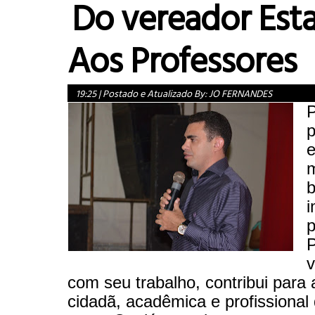
Do vereador Esta
Aos Professores
19:25
|
Postado e Atualizado By:
JO FERNANDES
P
p
e
m
b
i
p
v
com seu trabalho, contribui para
cidadã, acadêmica e profissional