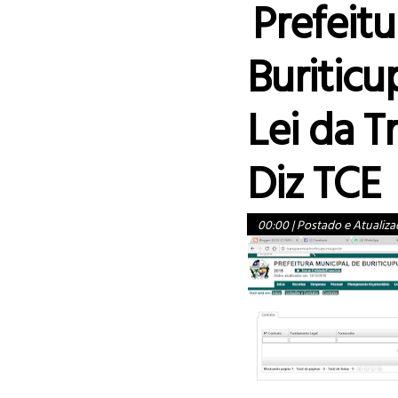
Prefeitu
Buritic
Lei da T
Diz TCE
00:00
|
Postado e Atualiza