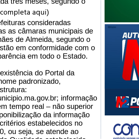
ada três meses, segundo o
a completa aqui
)
feituras consideradas
as as câmaras municipais de
hães de Almeida, segundo o
estão em conformidade com o
parência em todo o Estado.
existência do Portal da
 nome padronizado,
trutura:
cipio.ma.gov.br; informação
 em tempo real – não superior
isponibilização da informação
critérios estabelecidos no
0, ou seja, se atende ao