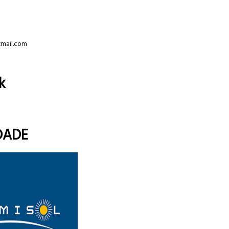
tmail.com
k
DADE