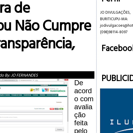
ra de
JO DIVULGAÇÕES,
upu Não Cumpre
BURITICUPU-MA:
jodivulgacoes@ho
(098)98114-8097
ransparência,
Faceboo
PUBLICI
do By:
JO FERNANDES
De
acord
o com
avalia
ção
feita
pelo