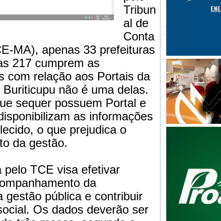
Tribun
al de
Conta
E-MA), apenas 33 prefeituras
as 217 cumprem as
is com relação aos Portais da
 Buriticupu não é uma delas.
que sequer possuem Portal e
disponibilizam as informações
lecido, o que prejudica o
o da gestão.
a pelo TCE visa efetivar
acompanhamento da
 gestão pública e contribuir
social. Os dados deverão ser