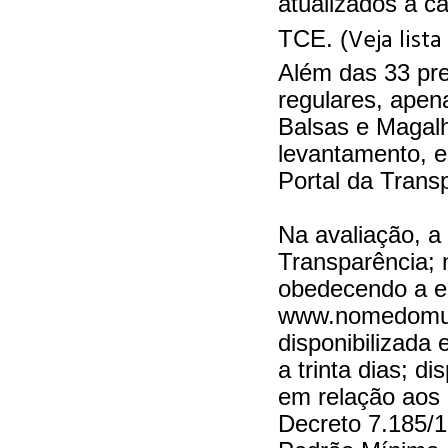
atualizados a c
Veja list
TCE. (
Além das 33 pre
regulares, apen
Balsas e Magal
levantamento, 
Portal da Trans
Na avaliação, a 
Transparência;
obedecendo a es
www.nomedomuni
disponibilizada
a trinta dias; d
em relação aos 
Decreto 7.185/1