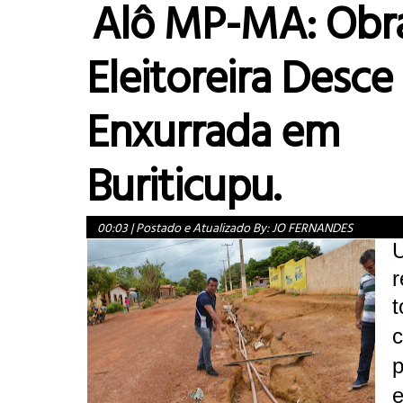
Alô MP-MA: Obr
Eleitoreira Desce
Enxurrada em
Buriticupu.
00:03
|
Postado e Atualizado By:
JO FERNANDES
r
t
p
e