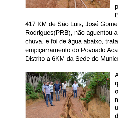
p
B
417 KM de São Luis, José Gome
Rodrigues(PRB), não aguentou a 
chuva, e foi de água abaixo, trat
empiçarramento do Povoado Ac
Distrito a 6KM da Sede do Municí
q
o
u