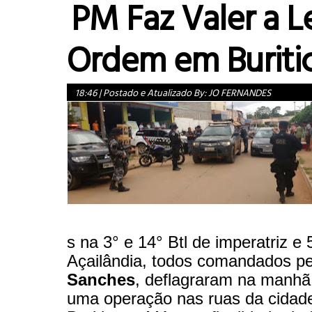
PM Faz Valer a Le
Ordem em Buriti
18:46
|
Postado e Atualizado By:
JO FERNANDES
s na 3° e 14° Btl de imperatriz e 
Açailândia, todos comandados p
Sanches
, deflagraram na manhã
uma operação nas ruas da cidad