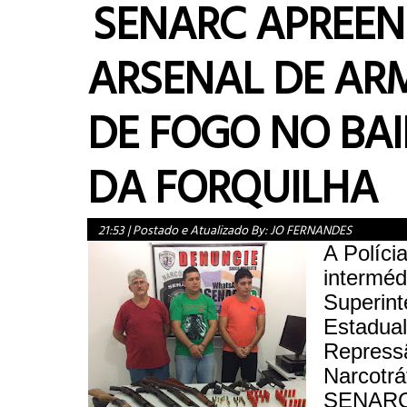
SENARC APREEN
ARSENAL DE AR
DE FOGO NO BA
DA FORQUILHA
21:53
|
Postado e Atualizado By:
JO FERNANDES
A Polícia
interméd
Superint
Estadual
Repress
Narcotráf
SENARC