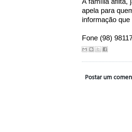
A família aflita
apela para que
informação que 
Fone (98) 9811
Postar um comen