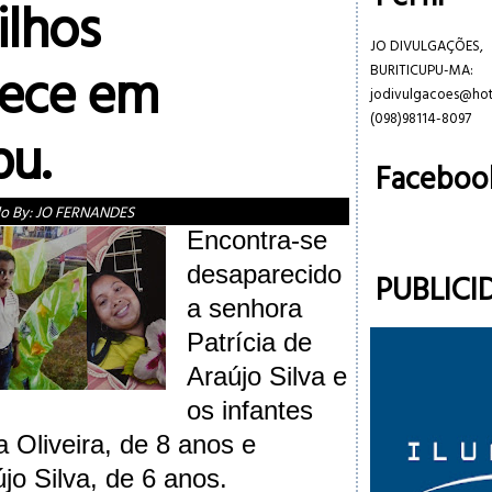
ilhos
JO DIVULGAÇÕES,
ece em
BURITICUPU-MA:
jodivulgacoes@ho
(098)98114-8097
pu.
Faceboo
do By:
JO FERNANDES
Encontra-se
desaparecido
PUBLICI
a senhora
Patrícia de
Araújo Silva e
os infantes
a Oliveira, de 8 anos e
jo Silva, de 6 anos.