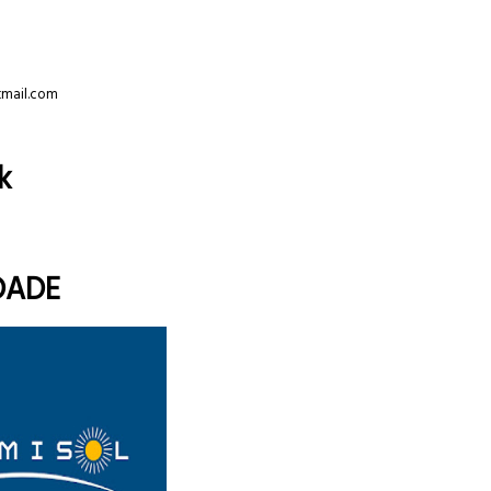
tmail.com
k
DADE