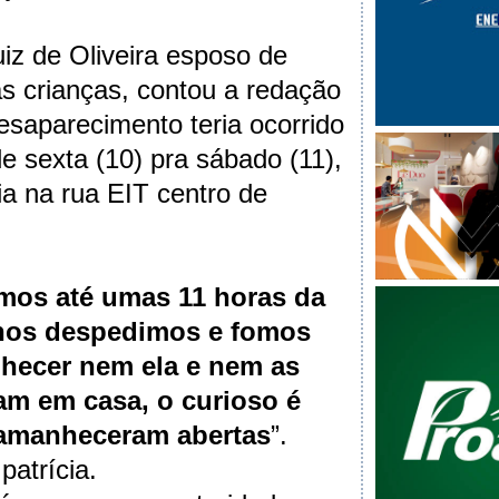
uiz de Oliveira esposo de
as crianças, contou a redação
esaparecimento teria ocorrido
 sexta (10) pra sábado (11),
ia na rua EIT centro de
mos até umas 11 horas da
nos despedimos e fomos
hecer nem ela e nem as
am em casa, o curioso é
 amanheceram abertas
”.
patrícia.