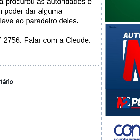
, já procurou as autoridades e
m poder dar alguma
leve ao paradeiro deles.
7-2756. Falar com a Cleude.
tário