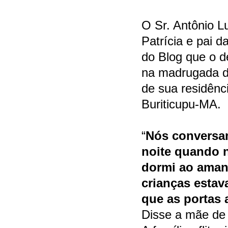
O Sr. Antônio L
Patrícia e pai d
do Blog que o d
na madrugada de
de sua residênc
Buriticupu-MA.
“
Nós conversa
noite quando 
dormi ao aman
crianças estav
que as portas
Disse a mãe de 