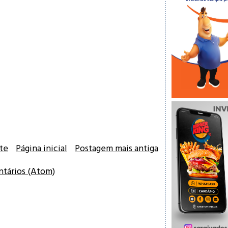
te
Página inicial
Postagem mais antiga
ntários (Atom)