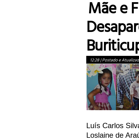
Mãe e F
Desapar
Buriticu
12:28
|
Postado e Atualiza
Luís Carlos Silv
Loslaine de Araú