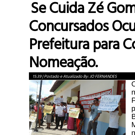
Se Cuida Zé Gom
Concursados Oc
Prefeitura para C
Nomeação.
15:39
|
Postado e Atualizado By:
JO FERNANDES
P
p
B
M
n