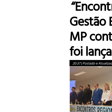
“Encont
Gestão E
MP cont
foi lanç
20:37
|
Postado e Atualiza