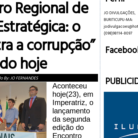
ro Regional de
JO DIVULGAÇÕES,
stratégica: o
BURITICUPU-MA:
jodivulgacoes@ho
(098)98114-8097
ra a corrupção”
Faceboo
ado hoje
PUBLICI
do By:
JO FERNANDES
Aconteceu
hoje(23), em
Imperatriz, o
lançamento
da segunda
edição do
Encontro