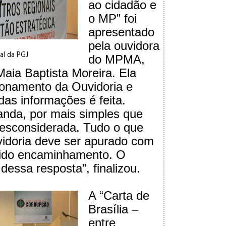
ao cidadão e
o MP” foi
apresentado
pela ouvidora
ral da PGJ
do MPMA,
Maia Baptista Moreira. Ela
ionamento da Ouvidoria e
das informações é feita.
da, por mais simples que
desconsiderada. Tudo o que
idoria deve ser apurado com
evido encaminhamento. O
dessa resposta”, finalizou.
A “Carta de
Brasília –
entre