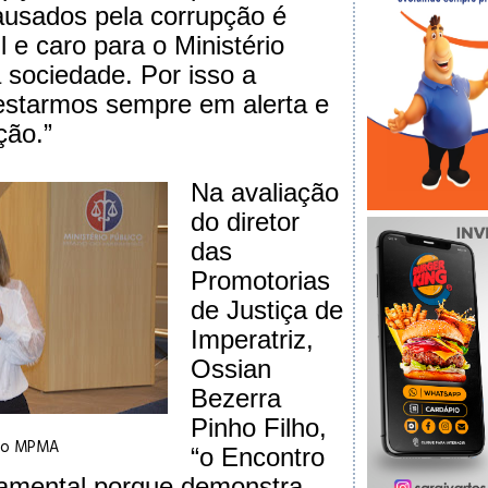
ausados pela corrupção é
il e caro para o Ministério
a sociedade. Por isso a
estarmos sempre em alerta e
ção.”
Na avaliação
do diretor
das
Promotorias
de Justiça de
Imperatriz,
Ossian
Bezerra
Pinho Filho,
 do MPMA
“o Encontro
damental porque demonstra