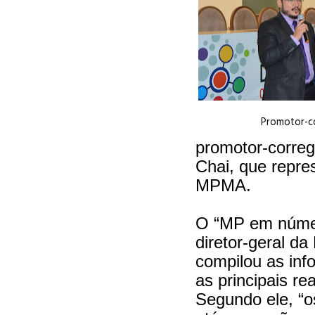
Promotor-c
promotor-corre
Chai, que repre
MPMA.
O “MP em númer
diretor-geral d
compilou as inf
as principais re
Segundo ele, “o