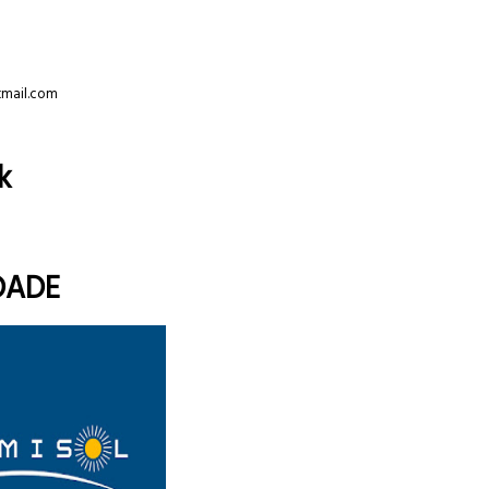
tmail.com
k
DADE