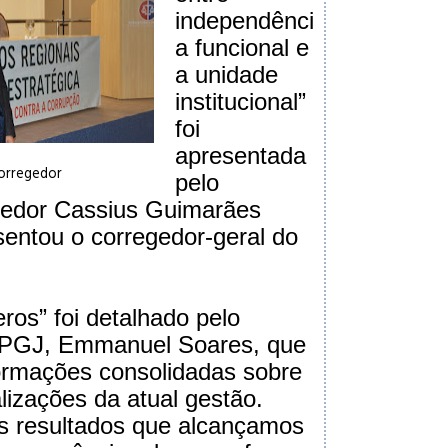
independênci
a funcional e
a unidade
institucional”
foi
apresentada
orregedor
pelo
gedor Cassius Guimarães
sentou o corregedor-geral do
os” foi detalhado pelo
a PGJ, Emmanuel Soares, que
ormações consolidadas sobre
alizações da atual gestão.
s resultados que alcançamos