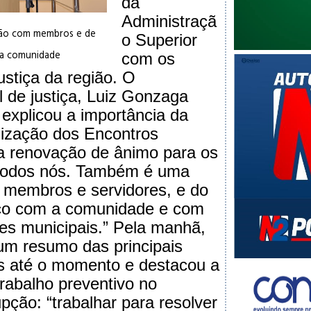
da
Administraçã
nião com membros e de
o Superior
 a comunidade
com os
ustiça da região. O
l de justiça, Luiz Gonzaga
 explicou a importância da
ealização dos Encontros
a renovação de ânimo para os
 todos nós. Também é uma
 membros e servidores, e do
ico com a comunidade e com
es municipais.” Pela manhã,
um resumo das principais
s até o momento e destacou a
trabalho preventivo no
pção: “trabalhar para resolver