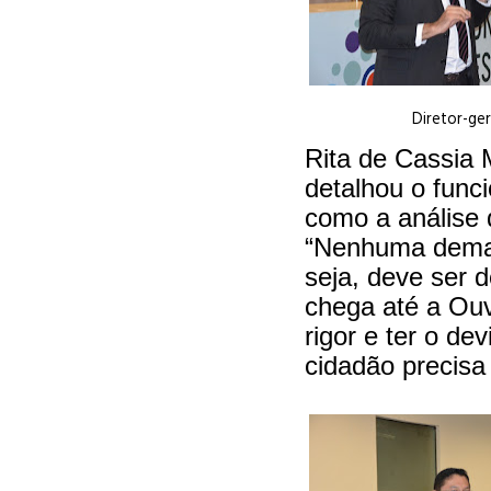
Diretor-ge
Rita de Cassia 
detalhou o func
como a análise 
“Nenhuma deman
seja, deve ser 
chega até a Ouv
rigor e ter o d
cidadão precisa 