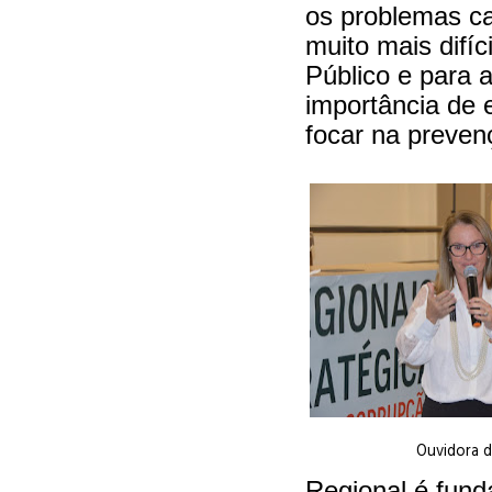
os problemas c
muito mais difíc
Público e para 
importância de 
focar na preven
Ouvidora
Regional é fun