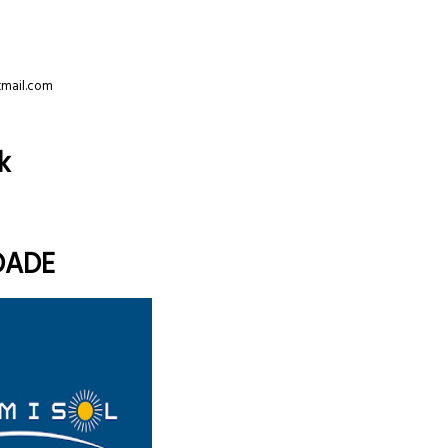
tmail.com
k
DADE