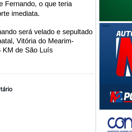
de
Fernando
, o que teria
te imediata.
ando será velado e sepultado
atal, Vitória do Mearim-
76 KM de São Luís
tário