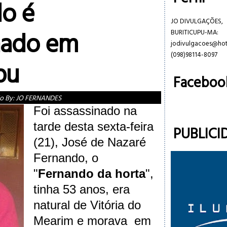
o é
JO DIVULGAÇÕES,
nado em
BURITICUPU-MA:
jodivulgacoes@ho
(098)98114-8097
pu
Faceboo
o By:
JO FERNANDES
Foi assassinado na
tarde desta sexta-feira
PUBLICI
(21), José de Nazaré
Fernando, o
"
Fernando da horta
",
tinha 53 anos, era
natural de Vitória do
Mearim e morava em