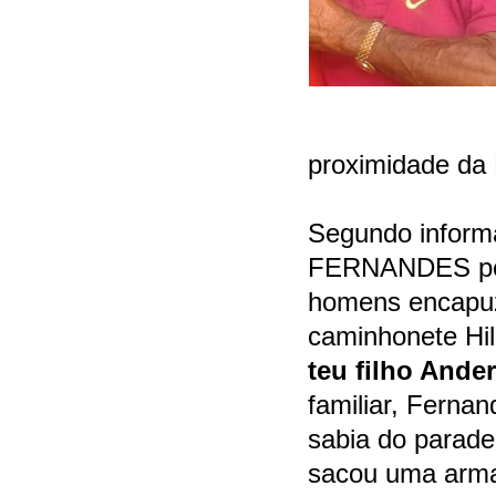
proximidade da
Segundo inform
FERNANDES por 
homens encapu
caminhonete Hil
teu filho Ande
familiar, Ferna
sabia do parade
sacou uma arma 