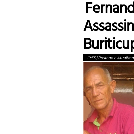
Fernand
Assassi
Buriticu
19:55
|
Postado e Atualizad