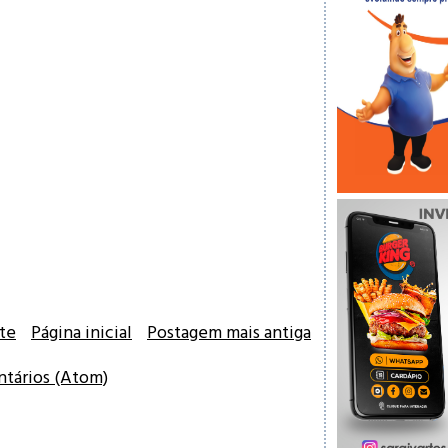
te
Página inicial
Postagem mais antiga
ntários (Atom)