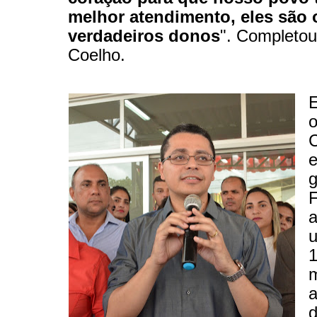
melhor atendimento, eles são 
verdadeiros donos
". Completo
Coelho.
E
o
C
g
F
u
1
m
a