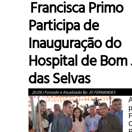
Francisca Primo
Participa de
Inauguração do
Hospital de Bom 
das Selvas
20:09
|
Postado e Atualizado By:
JO FERNANDES
A
p
B