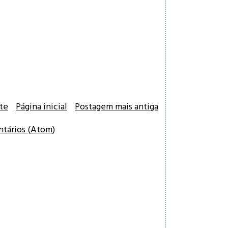
te
Página inicial
Postagem mais antiga
ntários (Atom)