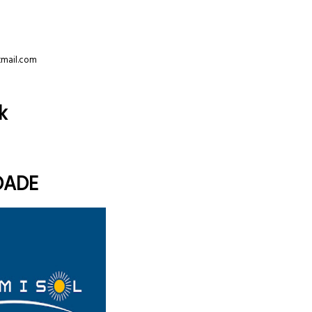
tmail.com
k
DADE