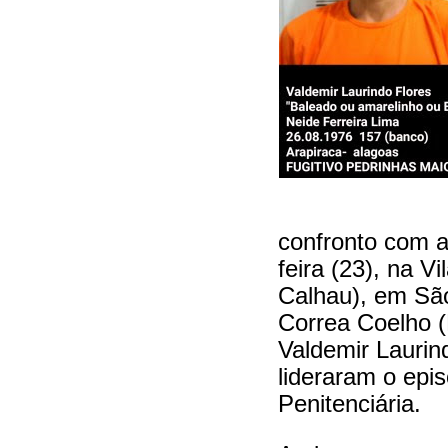
confronto com a 
feira (23), na V
Calhau), em São
Correa Coelho 
Valdemir Laurin
lideraram o epi
Penitenciária.