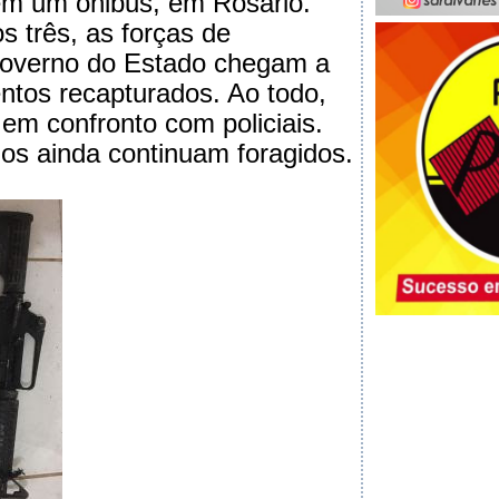
em um ônibus, em Rosário.
s três, as forças de
overno do Estado chegam a
entos recapturados. Ao todo,
em confronto com policiais.
nos ainda continuam foragidos.