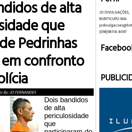
ndidos de alta
JO DIVULGAÇÕES,
osidade que
BURITICUPU-MA:
jodivulgacoes@ho
(098)98114-8097
 de Pedrinhas
Faceboo
em confronto
lícia
PUBLICI
do By:
JO FERNANDES
Dois bandidos
de alta
periculosidade
que
participaram do