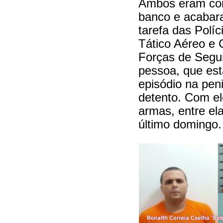
Ambos eram con
banco e acabar
tarefa das Políci
Tático Aéreo e 
Forças de Segu
pessoa, que está
episódio na pen
detento. Com el
armas, entre ela
último domingo.