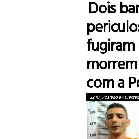
Dois ba
pericul
fugiram
morrem 
com a Po
22:10
|
Postado e Atualiza