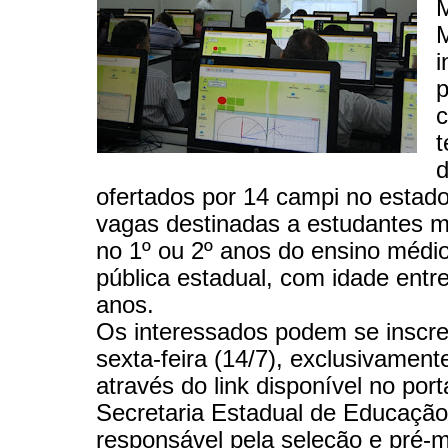
M
M
i
p
c
t
d
ofertados por 14 campi no estad
vagas destinadas a estudantes m
no 1º ou 2º anos do ensino médi
pública estadual, com idade entr
anos.
Os interessados podem se inscre
sexta-feira (14/7), exclusivamente
através do link disponível no port
Secretaria Estadual de Educação
responsável pela seleção e pré-m