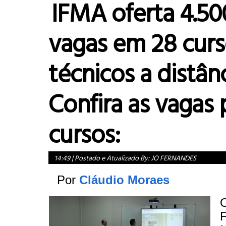
IFMA oferta 4.50
vagas em 28 curs
técnicos a distânc
Confira as vagas 
cursos:
14:49
|
Postado e Atualizado By:
JO FERNANDES
Por
Cláudio Moraes
O
F