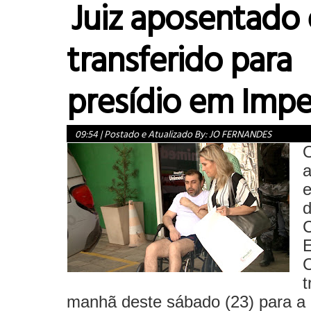
Juiz aposentado 
transferido para
presídio em Impe
09:54
|
Postado e Atualizado By:
JO FERNANDES
O
a
e
d
C
E
C
t
manhã deste sábado (23) para a