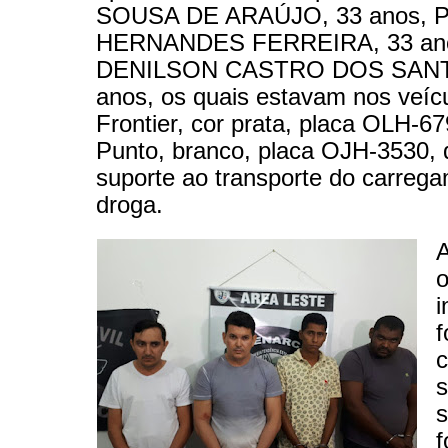
SOUSA DE ARAÚJO, 33 anos, 
HERNANDES FERREIRA, 33 ano
DENILSON CASTRO DOS SANT
anos, os quais estavam nos veíc
Frontier, cor prata, placa OLH-67
Punto, branco, placa OJH-3530,
suporte ao transporte do carreg
droga.
A
o
i
c
s
s