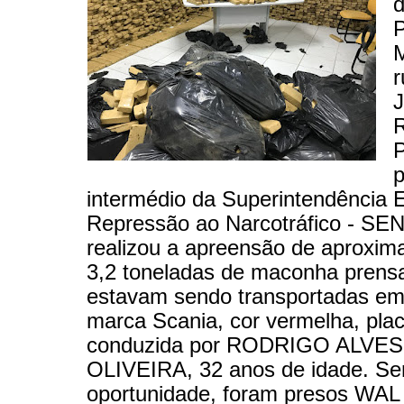
d
M
r
J
R
P
p
intermédio da Superintendência 
Repressão ao Narcotráfico - SE
realizou a apreensão de aproxi
3,2 toneladas de maconha prens
estavam sendo transportadas em
marca Scania, cor vermelha, pla
conduzida por RODRIGO ALVES
OLIVEIRA, 32 anos de idade. Se
oportunidade, foram presos WA