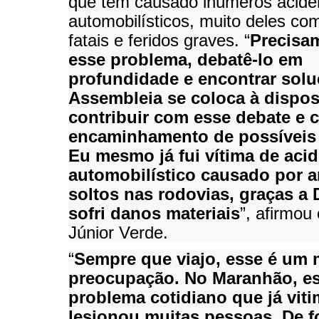
que têm causado inúmeros acide
automobilísticos, muito deles co
fatais e feridos graves. “
Precisa
esse problema, debatê-lo em
profundidade e encontrar solu
Assembleia se coloca à dispos
contribuir com esse debate e 
encaminhamento de possíveis
Eu mesmo já fui vítima de aci
automobilístico causado por 
soltos nas rodovias, graças a
sofri danos materiais
”, afirmou
Júnior Verde.
“
Sempre que viajo, esse é um 
preocupação. No Maranhão, e
problema cotidiano que já vit
lesionou muitas pessoas. De 