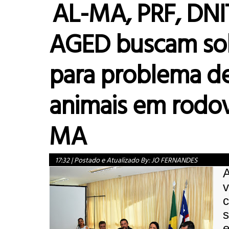
AL-MA, PRF, DNI
AGED buscam so
para problema d
animais em rodov
MA
17:32
|
Postado e Atualizado By:
JO FERNANDES
A
v
s
e