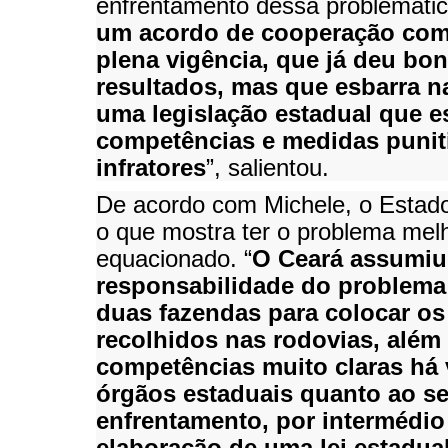
enfrentamento dessa problemátic
um acordo de cooperação co
plena vigência, que já deu bo
resultados, mas que esbarra na
uma legislação estadual que e
competências e medidas punit
infratores
”, salientou.
De acordo com Michele, o Estad
o que mostra ter o problema mel
equacionado. “
O Ceará assumiu
responsabilidade do problem
duas fazendas para colocar os
recolhidos nas rodovias, além 
competências muito claras há 
órgãos estaduais quanto ao s
enfrentamento, por intermédio
elaboração de uma lei estadual