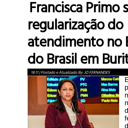
Francisca Primo s
regularização do
atendimento no 
do Brasil em Buri
18:11
|
Postado e Atualizado By:
JO FERNANDES
n
d
f