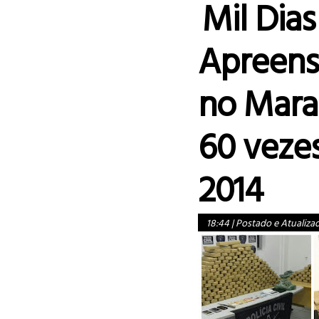
Mil Dia
Apreens
no Mara
60 veze
2014
18:44
|
Postado e Atualiza