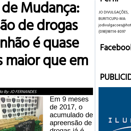
s de Mudança:
JO DIVULGAÇÕES,
ão de drogas
BURITICUPU-MA:
jodivulgacoes@ho
(098)98114-8097
nhão é quase
Faceboo
s maior que em
PUBLICI
do By:
JO FERNANDES
Em 9 meses
de 2017, o
acumulado de
apreensão de
drogas já é