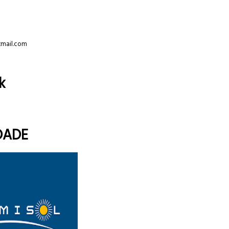
tmail.com
k
DADE