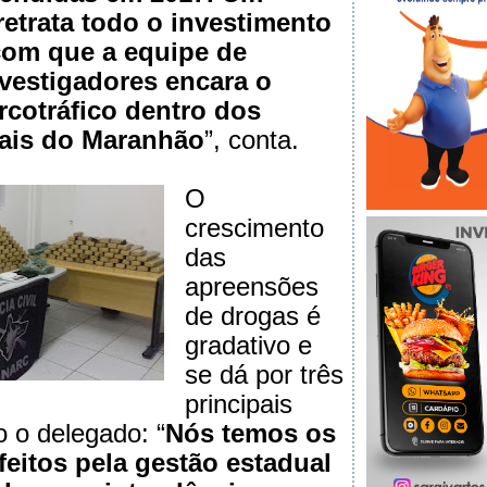
retrata todo o investimento
com que a equipe de
vestigadores encara o
cotráfico dentro dos
riais do Maranhão
”, conta.
O
crescimento
das
apreensões
de drogas é
gradativo e
se dá por três
principais
o o delegado: “
Nós temos os
feitos pela gestão estadual