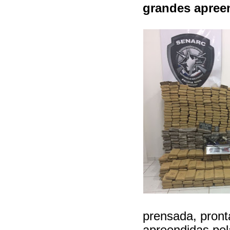
grandes apree
prensada, pront
apreendidas pel