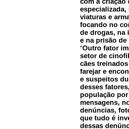
com a criação 
especializada,
viaturas e arm
focando no com
de drogas, na 
e na prisão de 
“
Outro fator im
setor de cinofi
cães treinados
farejar e enco
e suspeitos du
desses fatores
população por 
mensagens, no
denúncias, fot
que tudo é inv
dessas denúnc