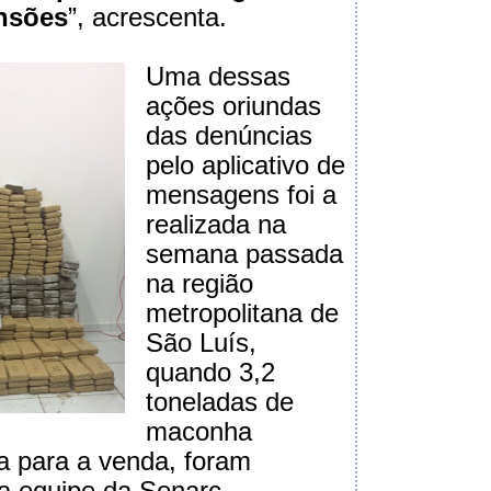
nsões
”, acrescenta.
Uma dessas
ações oriundas
das denúncias
pelo aplicativo de
mensagens foi a
realizada na
semana passada
na região
metropolitana de
São Luís,
quando 3,2
toneladas de
maconha
a para a venda, foram
a equipe da Senarc.