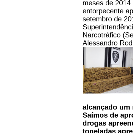
meses de 2014 e
entorpecente ap
setembro de 201
Superintendênc
Narcotráfico (S
Alessandro Rod
alcançado um r
Saímos de apr
drogas apreend
toneladas apr