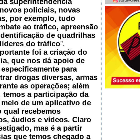
da superintendência
 novos policiais, novas
as, por exemplo, tudo
bate ao tráfico, apreensão
identificação de quadrilhas
líderes do tráfico
”.
portante foi a criação do
lia, que nos dá apoio de
 especificamente para
ntrar drogas diversas, armas
rante as operações; além
, temos a participação da
meio de um aplicativo de
 qual recebemos
os, áudios e vídeos. Claro
estigado, mas é a partir
ias que temos chegado a