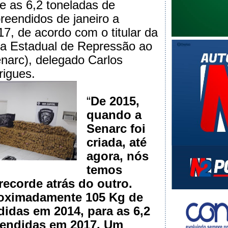
 as 6,2 toneladas de
reendidos de janeiro a
7, de acordo com o titular da
ia Estadual de Repressão ao
enarc), delegado Carlos
rigues.
“
De 2015,
quando a
Senarc foi
criada, até
agora, nós
temos
ecorde atrás do outro.
oximadamente 105 Kg de
idas em 2014, para as 6,2
eendidas em 2017. Um