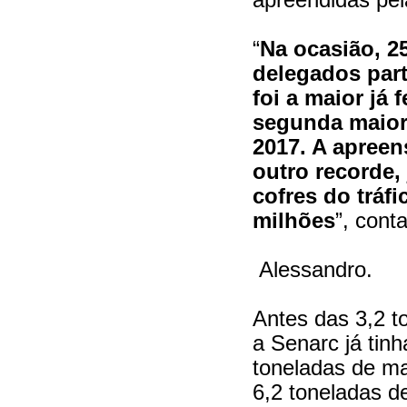
“
Na ocasião, 2
delegados par
foi a maior já 
segunda maior
2017. A apree
outro recorde,
cofres do tráf
milhões
”, cont
Alessandro.
Antes das 3,2 t
a Senarc já tinh
toneladas de ma
6,2 toneladas d