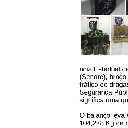
ncia Estadual d
(Senarc), braço
tráfico de drog
Segurança Públ
significa uma q
O balanço leva 
104,278 Kg de 