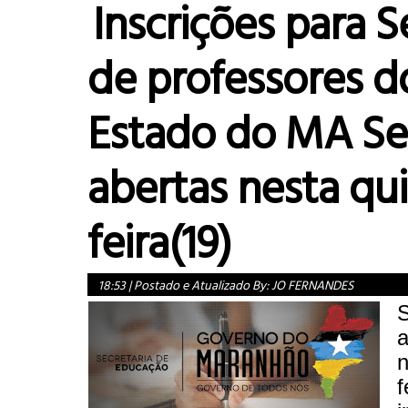
Inscrições para S
de professores d
Estado do MA Se
abertas nesta qu
feira(19)
18:53
|
Postado e Atualizado By:
JO FERNANDES
a
n
f