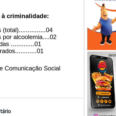
à criminalidade:
otal)...............04
 por alcoolemia....02
 .............01
dos............01
de Comunicação Social
tário