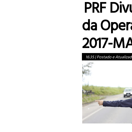
PRF Div
da Oper
2017-M
16:35
|
Postado e Atualizad