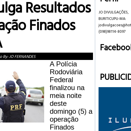
ulga Resultados
JO DIVULGAÇÕES,
ação Finados
BURITICUPU-MA:
jodivulgacoes@ho
(098)98114-8097
A
Faceboo
o By:
JO FERNANDES
A Polícia
Rodoviária
PUBLICI
Federal
finalizou na
meia noite
deste
domingo (5) a
operação
Finados