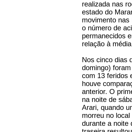
realizada nas r
estado do Mara
movimento nas 
o número de aci
permanecidos e
relação à média
Nos cinco dias 
domingo) foram 
com 13 feridos
houve comparaç
anterior. O prim
na noite de sáb
Arari, quando um
morreu no local
durante a noite
traseira result