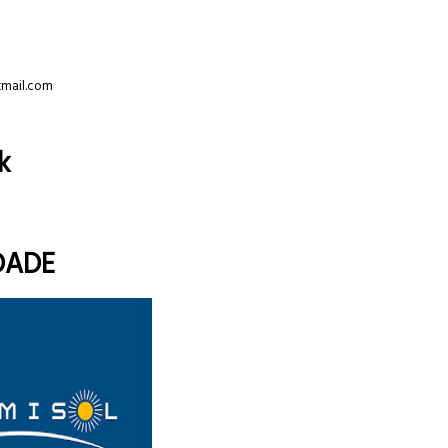
tmail.com
k
DADE