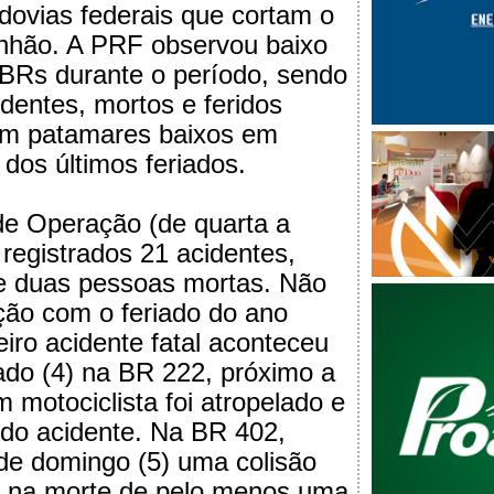
odovias federais que cortam o
nhão. A PRF observou baixo
BRs durante o período, sendo
dentes, mortos e feridos
m patamares baixos em
 dos últimos feriados.
de Operação (de quarta a
registrados 21 acidentes,
 e duas pessoas mortas. Não
ão com o feriado do ano
eiro acidente fatal aconteceu
ado (4) na BR 222, próximo a
 motociclista foi atropelado e
 do acidente. Na BR 402,
 de domingo (5) uma colisão
ou na morte de pelo menos uma