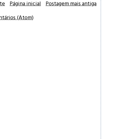
te
Página inicial
Postagem mais antiga
ntários (Atom)