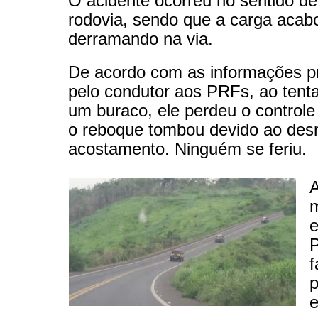
O acidente ocorreu no sentido d
rodovia, sendo que a carga acab
derramando na via.
De acordo com as informações p
pelo condutor aos PRFs, ao tenta
um buraco, ele perdeu o controle
o reboque tombou devido ao desn
acostamento. Ninguém se feriu.
A
e
P
f
p
e