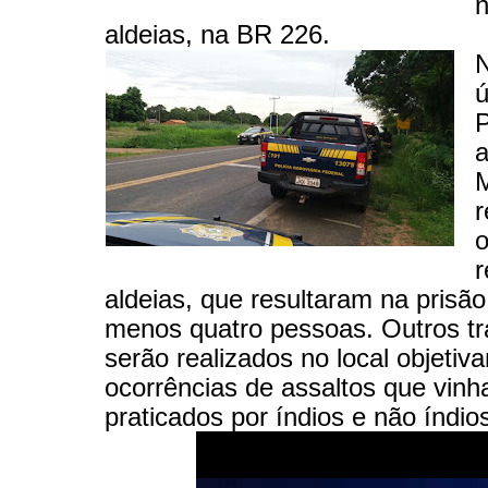
n
aldeias, na BR 226.
N
ú
P
a
M
r
o
r
aldeias, que resultaram na prisão
menos quatro pessoas. Outros tr
serão realizados no local objetiva
ocorrências de assaltos que vin
praticados por índios e não índio