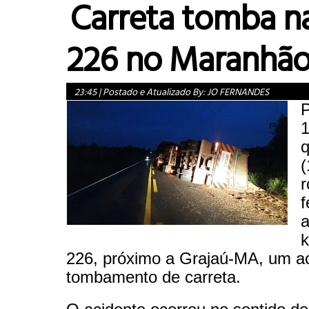
Carreta tomba n
226 no Maranhã
23:45
|
Postado e Atualizado By:
JO FERNANDES
P
1
q
(
r
f
226, próximo a Grajaú-MA, um ac
tombamento de carreta.