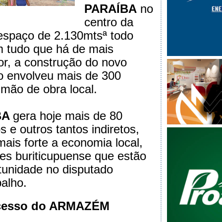
PARAÍBA
no
centro da
espaço de 2.130mtsª todo
m tudo que há de mais
r, a construção do novo
 envolveu mais de 300
 mão de obra local.
BA
gera hoje mais de 80
 e outros tantos indiretos,
mais forte a economia local,
es buriticupuense que estão
tunidade no disputado
alho.
ucesso do
ARMAZÉM