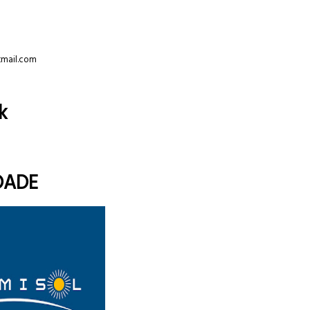
tmail.com
k
DADE