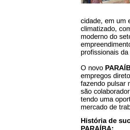
cidade, em um 
climatizado, co
moderno do seto
empreendimento
profissionais da
O novo
PARAÍ
empregos diretos
fazendo pulsar 
são colaborador
tendo uma opor
mercado de trab
História de s
PARAÍBA: