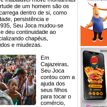
virtude de um homem são os
 carrega dentro de si, como
dade, persistência e
1935, Seu Joca mudou-se
 e deu continuidade ao
cializando chapéus,
idos e miudezas.
Em
Cajazeiras,
Seu Joca
contou com a
ajuda dos
seus filhos
para tocar o
comércio,