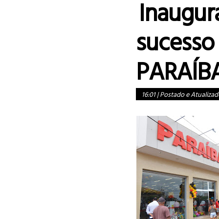
Inaugu
sucess
PARAÍBA
16:01
|
Postado e Atualizad