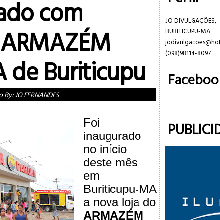
rado com
JO DIVULGAÇÕES,
o ARMAZÉM
BURITICUPU-MA:
jodivulgacoes@ho
(098)98114-8097
 de Buriticupu
Faceboo
o By:
JO FERNANDES
Foi
PUBLICI
inaugurado
no início
deste mês
em
Buriticupu-MA
a nova loja do
ARMAZÉM