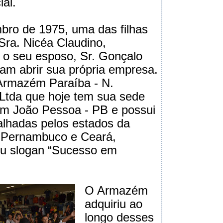
ial.
bro de 1975, uma das filhas
Sra. Nicéa Claudino,
 o seu esposo, Sr. Gonçalo
ram abrir sua própria empresa.
 Armazém Paraíba - N.
 Ltda que hoje tem sua sede
em João Pessoa - PB e possui
palhadas pelos estados da
, Pernambuco e Ceará,
seu slogan “Sucesso em
.
O Armazém
adquiriu ao
longo desses