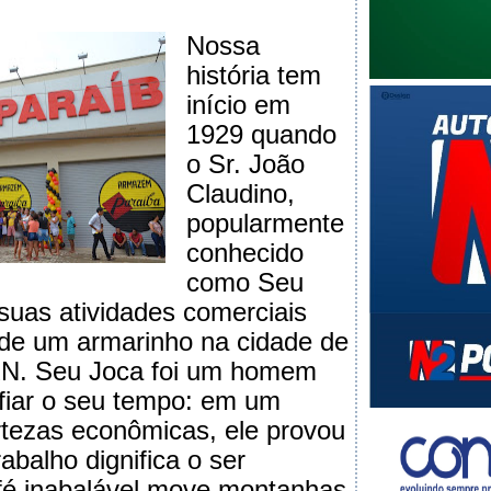
Nossa
história tem
início em
1929 quando
o Sr. João
Claudino,
popularmente
conhecido
como Seu
uas atividades comerciais
 de um armarinho na cidade de
N. Seu Joca foi um homem
fiar o seu tempo: em um
rtezas econômicas, ele provou
abalho dignifica o ser
fé inabalável move montanhas