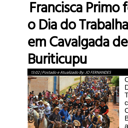
Francisca Primo f
o Dia do Trabalh
em Cavalgada de
Buriticupu
13:02
|
Postado e Atualizado By:
JO FERNANDES
O
D
T
c
B
a