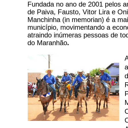
Fundada no ano de 2001 pelos a
de Paiva, Fausto, Vitor Lira e On
Manchinha (in memorian) é a mai
município, movimentando a econo
atraindo inúmeras pessoas de to
do Maranhão
.
A
a
d
P
M
C