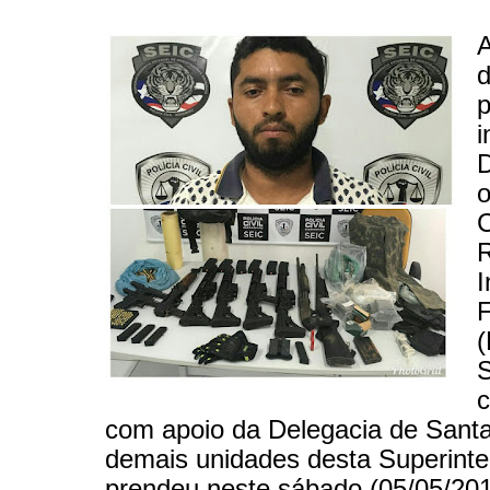
A
p
i
o
I
F
com apoio da Delegacia de Santa
demais unidades desta Superinte
prendeu neste sábado (05/05/20