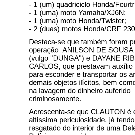
- 1 (um) quadriciclo Honda/Fourtr
- 1 (uma) moto Yamaha/XJ6N;
- 1 (uma) moto Honda/Twister;
- 2 (duas) motos Honda/CRF 230
Destaca-se que também foram p
operação ANILSON DE SOUS
(vulgo "DUNGA") e DAYANE RI
CARLOS, que prestavam auxíli
para esconder e transportar os 
demais objetos ilícitos, bem co
na lavagem do dinheiro auferido
criminosamente.
Acrescenta-se que CLAUTON é 
altíssima periculosidade, já tendo
resgatado do interior de uma Del