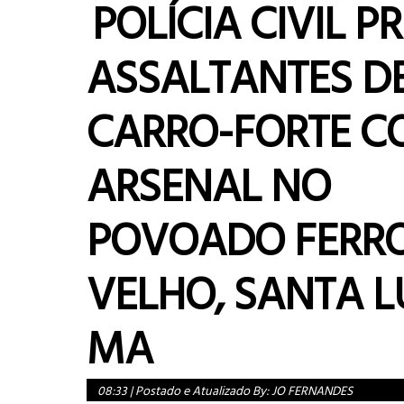
POLÍCIA CIVIL P
ASSALTANTES D
CARRO-FORTE 
ARSENAL NO
POVOADO FERR
VELHO, SANTA L
MA
08:33
|
Postado e Atualizado By:
JO FERNANDES