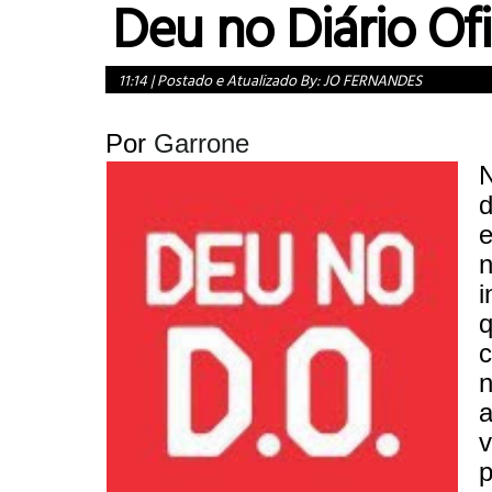
Deu no Diário Ofi
11:14
|
Postado e Atualizado By:
JO FERNANDES
Por
Garrone
e
i
q
c
a
v
p