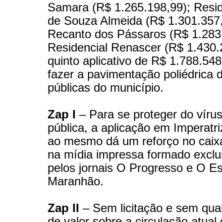
Samara (R$ 1.265.198,99); Resid
de Souza Almeida (R$ 1.301.357,
Recanto dos Pássaros (R$ 1.283.
Residencial Renascer (R$ 1.430.
quinto aplicativo de R$ 1.788.548
fazer a pavimentação poliédrica d
públicas do município.
Zap I
– Para se proteger do vírus
pública, a aplicação em Imperatriz 
ao mesmo dá um reforço no caix
na mídia impressa formado excl
pelos jornais O Progresso e O E
Maranhão.
Zap II
– Sem licitação e sem qualq
de valor sobre a circulação atual