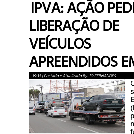
IPVA: AÇÃO PED
LIBERAÇÃO DE
VEÍCULOS
APREENDIDOS E
19:35
|
Postado e Atualizado By:
JO FERNANDES
O
p
n
f